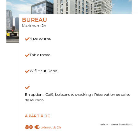
BUREAU
Maximum 2h
4 personnes
Table ronde
Wifi Haut Débit
En option : Café, boissons et snacking / Réservation de salles
de réunion
À PARTIR DE
Tarifs HT, soumis à conditions.
80 €
/ créneau de 2h